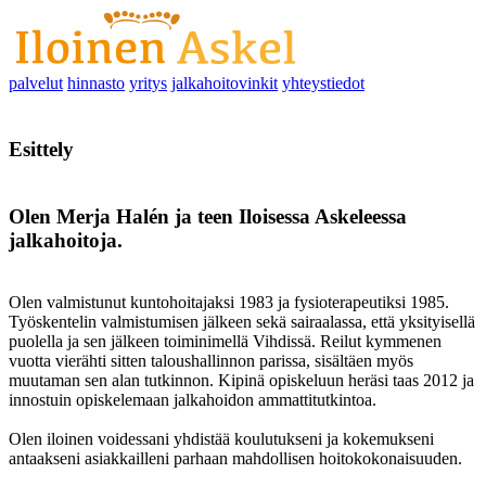
palvelut
hinnasto
yritys
jalkahoitovinkit
yhteystiedot
Esittely
Olen Merja Halén ja teen Iloisessa Askeleessa
jalkahoitoja.
Olen valmistunut kuntohoitajaksi 1983 ja fysioterapeutiksi 1985.
Työskentelin valmistumisen jälkeen sekä sairaalassa, että yksityisellä
puolella ja sen jälkeen toiminimellä Vihdissä. Reilut kymmenen
vuotta vierähti sitten taloushallinnon parissa, sisältäen myös
muutaman sen alan tutkinnon. Kipinä opiskeluun heräsi taas 2012 ja
innostuin opiskelemaan jalkahoidon ammattitutkintoa.
Olen iloinen voidessani yhdistää koulutukseni ja kokemukseni
antaakseni asiakkailleni parhaan mahdollisen hoitokokonaisuuden.